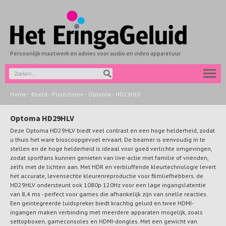
Persoonlijk maatwerk en advies voor audio en video apparatuur
Home
-
Beeld
-
Projectoren
-
Optoma
-
HD29HLV
Optoma HD29HLV
Deze Optoma HD29HLV biedt veel contrast en een hoge helderheid, zodat
u thuis het ware bioscoopgevoel ervaart. De beamer is eenvoudig in te
stellen en de hoge helderheid is ideaal voor goed verlichte omgevingen,
zodat sportfans kunnen genieten van live-actie met familie of vrienden,
zelfs met de lichten aan. Met HDR en verbluffende kleurtechnologie levert
het accurate, levensechte kleurenreproductie voor filmliefhebbers. de
HD29HLV ondersteunt ook 1080p 120Hz voor een lage ingangslatentie
van 8,4 ms - perfect voor games die afhankelijk zijn van snelle reacties.
Een geïntegreerde luidspreker biedt krachtig geluid en twee HDMI-
ingangen maken verbinding met meerdere apparaten mogelijk, zoals
settopboxen, gameconsoles en HDMI-dongles. Met een gewicht van