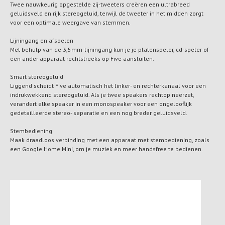
Twee nauwkeurig opgestelde zij-tweeters creëren een ultrabreed
geluidsveld en rijk stereogeluid, terwijl de tweeter in het midden zorgt
voor een optimale weergave van stemmen.
Lijningang en afspelen
Met behulp van de 3,5mm-lijningang kun je je platenspeler, cd-speler of
een ander apparaat rechtstreeks op Five aansluiten.
Smart stereogeluid
Liggend scheidt Five automatisch het linker- en rechterkanaal voor een
indrukwekkend stereogeluid. Als je twee speakers rechtop neerzet,
verandert elke speaker in een monospeaker voor een ongelooflijk
gedetailleerde stereo- separatie en een nog breder geluidsveld.
Stembediening
Maak draadloos verbinding met een apparaat met stembediening, zoals
een Google Home Mini, om je muziek en meer handsfree te bedienen.