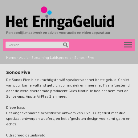
Persoonlijk maatwerk en advies voor audio en video apparatuur
Home
-
Audio
-
Streaming Luidsprekers
-
Sonos
-
Five
Sonos Five
De Sonos Five is de krachtigste wifi speaker voor het beste geluid. Geniet
van puur, kamervullend geluid voor muziek en meer met Five, afgestemd
door de wereldberoemde producent Giles Martin. Je bedient hem met de
Sonos-app, Apple AirPlay 2 en meer.
Diepe bass
Het ongeëvenaarde akoestische ontwerp van Five is uitgerust met drie
speciaal ontworpen woofers, en het afgesloten design voorkomt galm en
echo’s.
Ultrabreed geluidsveld