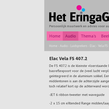
Persoonlijk maatwerk en advies voor a
Home
Audio
Thema's
Bee
Home
-
Audio
-
Luidsprekers
-
Elac
-
Vela FS 
Elac Vela FS 407.2
De FS 407.2 is de kleinste vloerstaande 
basreflexpoort voor de (veel lucht verpl
geïntegreerd in de aluminium sokkel. Ee
middentonen is aan de achterzijde aang
toch relatief kort op de achterwand wor
-JET 6 ribbon-tweeter met waveguide
-2 x 15 cm eXtended Range midden/laag-