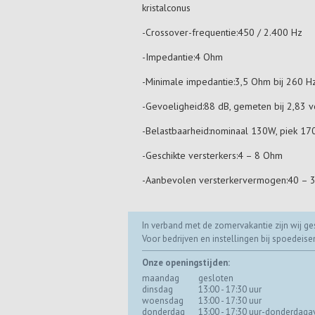
kristalconus
-Crossover-frequentie:450 / 2.400 Hz
-Impedantie:4 Ohm
-Minimale impedantie:3,5 Ohm bij 260 H
-Gevoeligheid:88 dB, gemeten bij 2,83 v
-Belastbaarheid:nominaal 130W, piek 17
-Geschikte versterkers:4 – 8 Ohm
-Aanbevolen versterkervermogen:40 – 
In verband met de zomervakantie zijn wij ges
Voor bedrijven en instellingen bij spoedeis
Onze openingstijden:
maandag
gesloten
dinsdag
13:00 - 17:30 uur
woensdag
13:00 - 17:30 uur
donderdag
13:00 - 17:30 uur-donderdaga