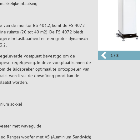
makkelijke plaatsing
te van de monitor BS 403.2, komt de FS 407.2
leine ruimte (20 tot 40 m2). De FS 407.2 biedt
gere belastbaarheid en een groter dynamisch
3.2.
1 / 3
eegeleverde voetplaat bevestigd om de
ropese regelgeving. In deze voetplaat kunnen de
m de luidspreker optimaal te ontkoppelen van
aatst wordt via de downfiring poort kan de
plaatst worden.
nium sokkel
-tweeter met waveguide
ded Range) woofer met AS (Aluminium Sandwich)