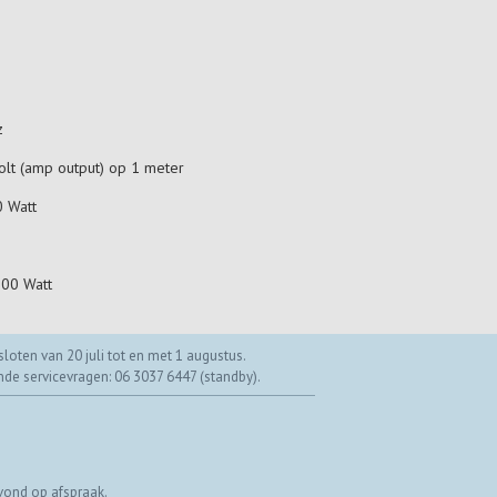
z
olt (amp output) op 1 meter
0 Watt
300 Watt
loten van 20 juli tot en met 1 augustus.
ende servicevragen: 06 3037 6447 (standby).
vond op afspraak.