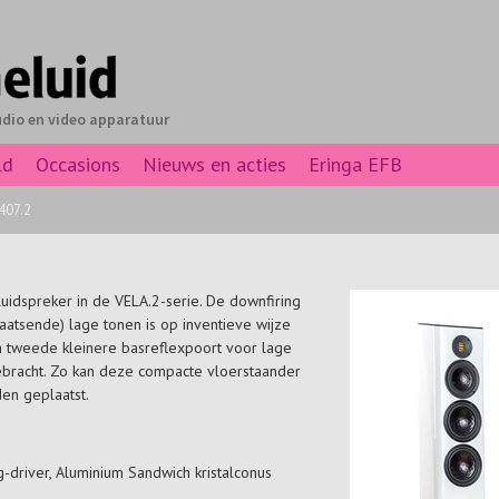
udio en video apparatuur
ld
Occasions
Nieuws en acties
Eringa EFB
407.2
luidspreker in de VELA.2-serie. De downfiring
aatsende) lage tonen is op inventieve wijze
n tweede kleinere basreflexpoort voor lage
ebracht. Zo kan deze compacte vloerstaander
den geplaatst.
driver, Aluminium Sandwich kristalconus