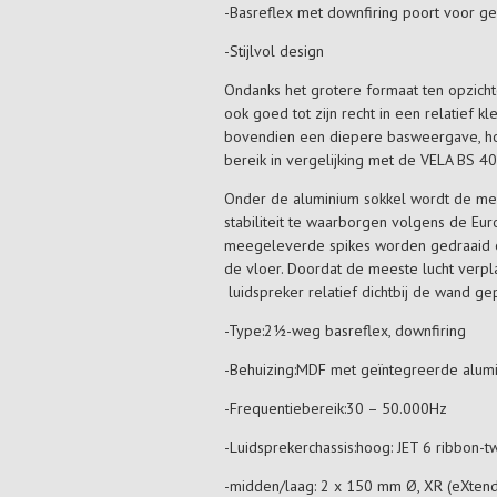
-Basreflex met downfiring poort voor ge
-Stijlvol design
Ondanks het grotere formaat ten opzich
ook goed tot zijn recht in een relatief k
bovendien een diepere basweergave, ho
bereik in vergelijking met de VELA BS 40
Onder de aluminium sokkel wordt de m
stabiliteit te waarborgen volgens de Eu
meegeleverde spikes worden gedraaid o
de vloer. Doordat de meeste lucht verpl
luidspreker relatief dichtbij de wand ge
-Type:2½-weg basreflex, downfiring
-Behuizing:MDF met geïntegreerde alumi
-Frequentiebereik:30 – 50.000Hz
-Luidsprekerchassis:hoog: JET 6 ribbon
-midden/laag: 2 x 150 mm Ø, XR (eXten