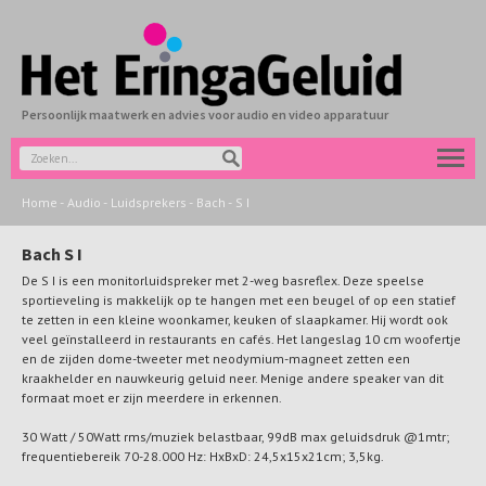
Persoonlijk maatwerk en advies voor audio en video apparatuur
Home
-
Audio
-
Luidsprekers
-
Bach
-
S I
Bach S I
De S I is een monitorluidspreker met 2-weg basreflex. Deze speelse
sportieveling is makkelijk op te hangen met een beugel of op een statief
te zetten in een kleine woonkamer, keuken of slaapkamer. Hij wordt ook
veel geïnstalleerd in restaurants en cafés. Het langeslag 10 cm woofertje
en de zijden dome-tweeter met neodymium-magneet zetten een
kraakhelder en nauwkeurig geluid neer. Menige andere speaker van dit
formaat moet er zijn meerdere in erkennen.
30 Watt / 50Watt rms/muziek belastbaar, 99dB max geluidsdruk @1mtr;
frequentiebereik 70-28.000 Hz: HxBxD: 24,5x15x21cm; 3,5kg.