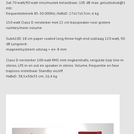
Sat 70 watt/90 watt rms/muziek belastbaar; 105 dB max. geluidsdruk@1
mtr:
frequentiebereik 85-30.000Hz; HxBxD: 27x17x17cm; 6 kg
150 watt Class D versterker met 22 cm basspeaker voor grotere
ruimtes/meer volume
SubA100: 18 cm paper coated long throw high-end sublaag 120 watt, 90
dB Longneck-
magneetsysteem uitslag + en- 8 mm
Class D-versterker 100 watt RMS met ringkerntrafo, vergulde tulp line-in
stereo, LFE-in en out en speaker in stereo. Volume, frequentie en fase
traploos instelbaar. Standby on/off.
HxBxD: 38,5x30x33 cm; 16,4 kg