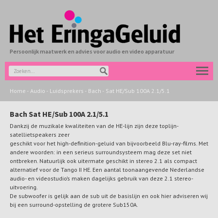
Persoonlijk maatwerk en advies voor audio en video apparatuur
Home
-
Audio
-
Luidsprekers
-
Bach
-
Sat HE/Sub 100A 2.1/5.1
Bach Sat HE/Sub 100A 2.1/5.1
Dankzij de muzikale kwaliteiten van de HE-lijn zijn deze toplijn-
satellietspeakers zeer
geschikt voor het high-definition-geluid van bijvoorbeeld Blu-ray-films. Met
andere woorden: in een serieus surroundsysteem mag deze set niet
ontbreken. Natuurlijk ook uitermate geschikt in stereo 2.1 als compact
alternatief voor de Tango II HE. Een aantal toonaangevende Nederlandse
audio- en videostudio’s maken dagelijks gebruik van deze 2.1 stereo-
uitvoering.
De subwoofer is gelijk aan de sub uit de basislijn en ook hier adviseren wij
bij een surround-opstelling de grotere Sub150A.