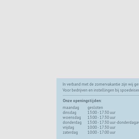
In verband met de zomervakantie zijn wij ges
Voor bedrijven en instellingen bij spoedeis
Onze openingstijden:
maandag
gesloten
dinsdag
13:00 - 17:30 uur
woensdag
13:00 - 17:30 uur
donderdag
13:00 - 17:30 uur-donderdaga
vrijdag
10:00 - 17:30 uur
zaterdag
10:00 - 17:00 uur