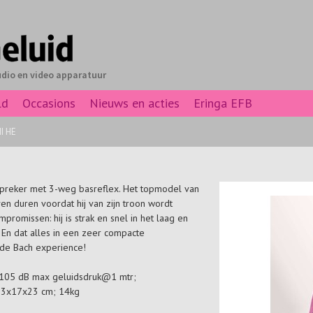
udio en video apparatuur
ld
Occasions
Nieuws en acties
Eringa EFB
I HE
dspreker met 3-weg basreflex. Het topmodel van
en duren voordat hij van zijn troon wordt
promissen: hij is strak en snel in het laag en
En dat alles in een zeer compacte
 de Bach experience!
; 105 dB max geluidsdruk@1 mtr;
 73x17x23 cm; 14kg