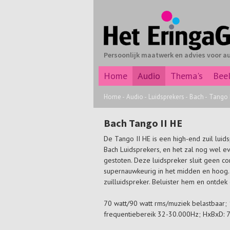
Persoonlijk maatwerk en advies voor a
Home
Audio
Thema's
Bee
Home
-
Audio
-
Luidsprekers
-
Bach
-
Tango I
Bach Tango II HE
De Tango II HE is een high-end zuil lui
Bach Luidsprekers, en het zal nog wel ev
gestoten. Deze luidspreker sluit geen com
supernauwkeurig in het midden en hoog. 
zuilluidspreker. Beluister hem en ontdek
70 watt/90 watt rms/muziek belastbaar
frequentiebereik 32-30.000Hz; HxBxD: