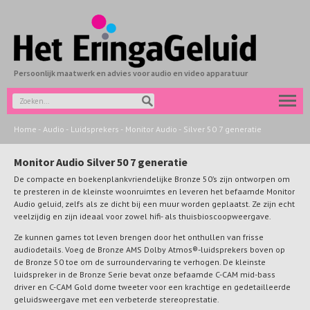
Persoonlijk maatwerk en advies voor audio en video apparatuur
Home
-
Audio
-
Luidsprekers
-
Monitor Audio
-
Silver 50 7 generatie
Monitor Audio Silver 50 7 generatie
De compacte en boekenplankvriendelijke Bronze 50’s zijn ontworpen om
te presteren in de kleinste woonruimtes en leveren het befaamde Monitor
Audio geluid, zelfs als ze dicht bij een muur worden geplaatst. Ze zijn echt
veelzijdig en zijn ideaal voor zowel hifi- als thuisbioscoopweergave.
Ze kunnen games tot leven brengen door het onthullen van frisse
audiodetails. Voeg de Bronze AMS Dolby Atmos®-luidsprekers boven op
de Bronze 50 toe om de surroundervaring te verhogen. De kleinste
luidspreker in de Bronze Serie bevat onze befaamde C-CAM mid-bass
driver en C-CAM Gold dome tweeter voor een krachtige en gedetailleerde
geluidsweergave met een verbeterde stereoprestatie.