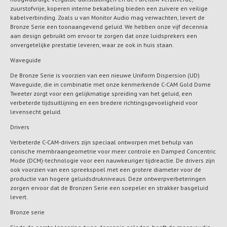
zuurstofvrije, koperen interne bekabeling bieden een zuivere en veilige
kabelverbinding. Zoals u van Monitor Audio mag verwachten, levert de
Bronze Serie een toonaangevend geluid. We hebben onze vijf decennia
aan design gebruikt om ervoor te zorgen dat onze luidsprekers een
onvergetelijke prestatie leveren, waar ze ook in huis staan.
Waveguide
De Bronze Serie is voorzien van een nieuwe Uniform Dispersion (UD)
Waveguide, die in combinatie met onze kenmerkende C-CAM Gold Dome
Tweeter zorgt voor een gelijkmatige spreiding van het geluid, een
verbeterde tijdsuitlijning en een bredere richtingsgevoeligheid voor
levensecht geluid.
Drivers
Verbeterde C-CAM-drivers zijn speciaal ontworpen met behulp van
conische membraangeometrie voor meer controle en Damped Concentric
Mode (DCM)-technologie voor een nauwkeuriger tijdreactie. De drivers zijn
ook voorzien van een spreekspoel met een grotere diameter voor de
productie van hogere geluidsdrukniveaus. Deze ontwerpverbeteringen
zorgen ervoor dat de Bronzen Serie een soepeler en strakker basgeluid
levert.
Bronze serie