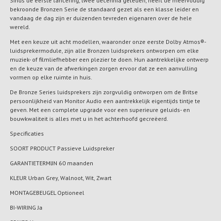
Sinds de eerste lancering, twee decennia geleden, heeft de meervoudig
bekroonde Bronzen Serie de standaard gezet als een klasse leider en
vandaag de dag zijn er duizenden tevreden eigenaren over de hele
wereld.
Met een keuze uit acht modellen, waaronder onze eerste Dolby Atmos®-
luidsprekermodule, zijn alle Bronzen luidsprekers ontworpen om elke
muziek- of filmliefhebber een plezier te doen. Hun aantrekkelijke ontwerp
en de keuze van de afwerkingen zorgen ervoor dat ze een aanvulling
vormen op elke ruimte in huis.
De Bronze Series luidsprekers zijn zorgvuldig ontworpen om de Britse
persoonlijkheid van Monitor Audio een aantrekkelijk eigentijds tintje te
geven. Met een complete upgrade voor een superieure geluids- en
bouwkwaliteit is alles met u in het achterhoofd gecreëerd.
Specificaties
SOORT PRODUCT Passieve Luidspreker
GARANTIETERMIJN 60 maanden
KLEUR Urban Grey, Walnoot, Wit, Zwart
MONTAGEBEUGEL Optioneel
BI-WIRING Ja