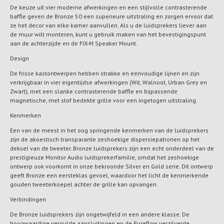
De keuze uit vier moderne afwerkingen en een stijlvolle contrasterende
baffle geven de Bronze 50 een superieure uitstraling en zorgen ervoor dat
ze het decor van elke kamer aanvullen. Als u de luidsprekers liever aan
de muur wilt monteren, kunt u gebruik maken van het bevestigingspunt
aan de achterzijde en de FIX-M Speaker Mount.
Design
De frisse kastontwerpen hebben strakke en eenvoudige lijnen en zijn
verkrijgbaar in vier eigentijdse afwerkingen (Wit, Walnoot, Urban Grey en
Zwart), met een slanke contrasterende baffle en bijpassende
magnetische, met stof bedekte grille voor een ingetogen uitstraling.
Kenmerken
Een van de meest in het oog springende kenmerken van de luidsprekers
zijn de akoestisch transparante zeshoekige dispersiepatronen op het
deksel van de tweeter. Bronze luidsprekers zijn een echt onderdeel van de
prestigieuze Monitor Audio luidsprekerfamilie, omdat het zeshoekige
ontwerp ook voorkomt in onze bekroonde Silver en Gold serie. Dit ontwerp
geeft Bronze een eersteklas gevoel, waardoor het licht de kenmerkende
gouden tweeterkoepel achter de grille kan opvangen.
Verbindingen
De Bronze luidsprekers zijn ongetwijfeld in een andere klasse. De
hoogwaardige vergulde aansluitingen en de Pureflow verzilverde,