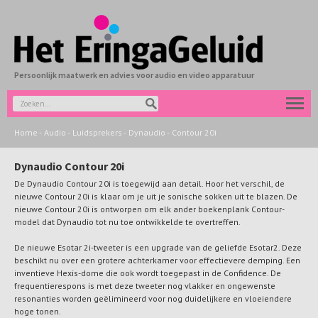
Persoonlijk maatwerk en advies voor audio en video apparatuur
Home
-
Audio
-
Luidsprekers
-
Dynaudio
-
Contour 20i
Dynaudio Contour 20i
De Dynaudio Contour 20i is toegewijd aan detail. Hoor het verschil, de
nieuwe Contour 20i is klaar om je uit je sonische sokken uit te blazen. De
nieuwe Contour 20i is ontworpen om elk ander boekenplank Contour-
model dat Dynaudio tot nu toe ontwikkelde te overtreffen.
De nieuwe Esotar 2i-tweeter is een upgrade van de geliefde Esotar2. Deze
beschikt nu over een grotere achterkamer voor effectievere demping. Een
inventieve Hexis-dome die ook wordt toegepast in de Confidence. De
frequentierespons is met deze tweeter nog vlakker en ongewenste
resonanties worden geëlimineerd voor nog duidelijkere en vloeiendere
hoge tonen.