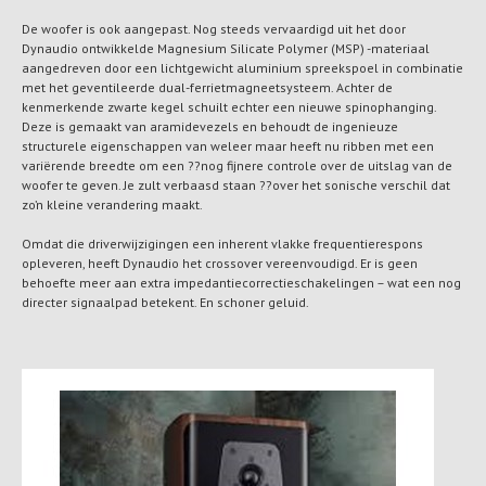
De woofer is ook aangepast. Nog steeds vervaardigd uit het door
Dynaudio ontwikkelde Magnesium Silicate Polymer (MSP) -materiaal
aangedreven door een lichtgewicht aluminium spreekspoel in combinatie
met het geventileerde dual-ferrietmagneetsysteem. Achter de
kenmerkende zwarte kegel schuilt echter een nieuwe spinophanging.
Deze is gemaakt van aramidevezels en behoudt de ingenieuze
structurele eigenschappen van weleer maar heeft nu ribben met een
variërende breedte om een ??nog fijnere controle over de uitslag van de
woofer te geven. Je zult verbaasd staan ??over het sonische verschil dat
zo’n kleine verandering maakt.
Omdat die driverwijzigingen een inherent vlakke frequentierespons
opleveren, heeft Dynaudio het crossover vereenvoudigd. Er is geen
behoefte meer aan extra impedantiecorrectieschakelingen – wat een nog
directer signaalpad betekent. En schoner geluid.