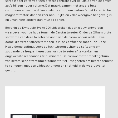
spreekspoel zorgt voor een grotere controle over de uitslag van de driver,
zelfs bij een hoger volume. Dat maakt, samen met andere luxe
componenten van de driver zoals de strontium carbon ferriet keramische
magneet 'motor', dat een zeer natuurlijke en volle weergave het gevolg is
en u van niets anders dan muziek geniet.
Bovenin de Dynaudio Evoke 20 luidspreker zit een nieuw ontworpen
weergever voor de hoge tonen: de Cerotar tweeter. Onder de 28mm grote
softdome van deze tweeter bevindt zich de nieuw ontwikkelde Hexis-
dome, die verder alleen te vinden is in de Confidence-modellen. Deze
Hexis-dome optimaliseert de luchtstroom achter de softdome om
zodoende de frequentierespons van de tweeter af te vlakken en
ongewenste resonanties te elimineren. De nieuwe ‘motor’ maakt gebruik
van keramische strontiumcarbonaat ferriet+ magneten om het rendement
te verhogen, met een zijdezacht hoog en snelheid in de weergave tot
gevolg.