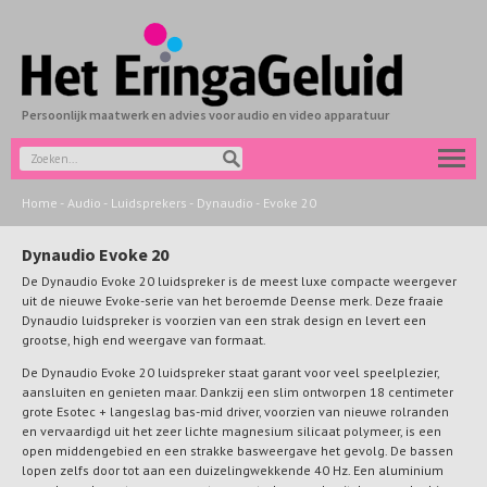
Persoonlijk maatwerk en advies voor audio en video apparatuur
Home
-
Audio
-
Luidsprekers
-
Dynaudio
-
Evoke 20
Dynaudio Evoke 20
De Dynaudio Evoke 20 luidspreker is de meest luxe compacte weergever
uit de nieuwe Evoke-serie van het beroemde Deense merk. Deze fraaie
Dynaudio luidspreker is voorzien van een strak design en levert een
grootse, high end weergave van formaat.
De Dynaudio Evoke 20 luidspreker staat garant voor veel speelplezier,
aansluiten en genieten maar. Dankzij een slim ontworpen 18 centimeter
grote Esotec + langeslag bas-mid driver, voorzien van nieuwe rolranden
en vervaardigd uit het zeer lichte magnesium silicaat polymeer, is een
open middengebied en een strakke basweergave het gevolg. De bassen
lopen zelfs door tot aan een duizelingwekkende 40 Hz. Een aluminium