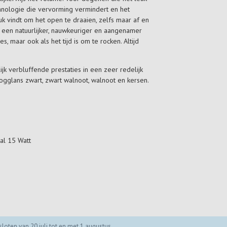
chnologie die vervorming vermindert en het
uk vindt om het open te draaien, zelfs maar af en
e een natuurlijker, nauwkeuriger en aangenamer
s, maar ook als het tijd is om te rocken. Altijd
k verbluffende prestaties in een zeer redelijk
ogglans zwart, zwart walnoot, walnoot en kersen.
al 15 Watt
loten van 20 juli tot en met 1 augustus.