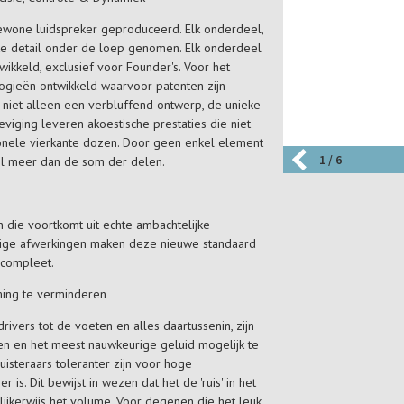
wone luidspreker geproduceerd. Elk onderdeel,
inste detail onder de loep genomen. Elk onderdeel
ikkeld, exclusief voor Founder's. Voor het
logieën ontwikkeld waarvoor patenten zijn
 niet alleen een verbluffend ontwerp, de unieke
viging leveren akoestische prestaties die niet
onele vierkante dozen. Door geen enkel element
1 / 6
el meer dan de som der delen.
 die voortkomt uit echte ambachtelijke
ige afwerkingen maken deze nieuwe standaard
 compleet.
ming te verminderen
ivers tot de voeten en alles daartussenin, zijn
n en het meest nauwkeurige geluid mogelijk te
isteraars toleranter zijn voor hoge
is. Dit bewijst in wezen dat het de 'ruis' in het
elijkerwijs het volume. Voor degenen die het leuk