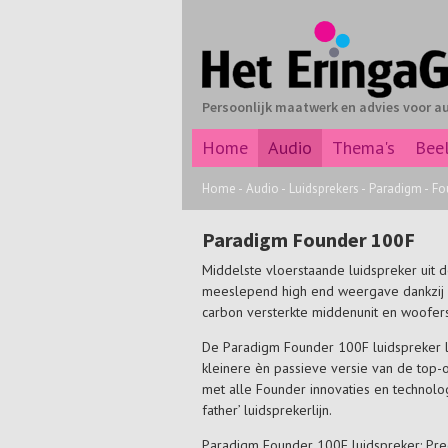
Persoonlijk maatwerk en advies voor a
Home
Audio
Thema's
Bee
Home
-
Audio
-
Luidsprekers
-
Paradigm
-
Fo
Paradigm Founder 100F
Middelste vloerstaande luidspreker uit
meeslepend high end weergave dankzij 
carbon versterkte middenunit en woofers
De Paradigm Founder 100F luidspreker la
kleinere èn passieve versie van de top-
met alle Founder innovaties en technol
father’ luidsprekerlijn.
Paradigm Founder 100F luidspreker: Pre