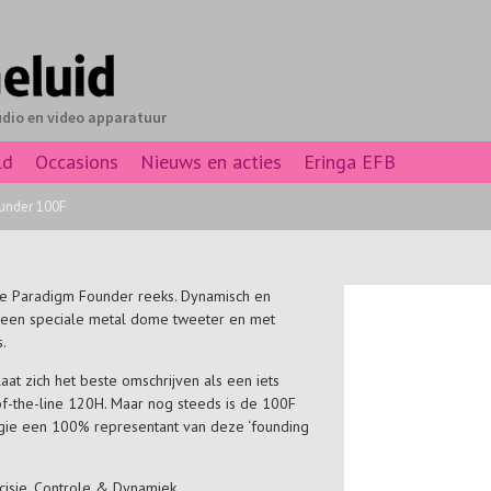
udio en video apparatuur
ld
Occasions
Nieuws en acties
Eringa EFB
under 100F
 de Paradigm Founder reeks. Dynamisch en
een speciale metal dome tweeter en met
.
at zich het beste omschrijven als een iets
of-the-line 120H. Maar nog steeds is de 100F
ogie een 100% representant van deze ‘founding
cisie, Controle & Dynamiek