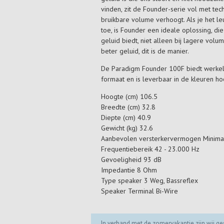
vinden, zit de Founder-serie vol met te
bruikbare volume verhoogt. Als je het le
toe, is Founder een ideale oplossing, di
geluid biedt, niet alleen bij lagere volume
beter geluid, dit is de manier.
De Paradigm Founder 100F biedt werkelij
formaat en is leverbaar in de kleuren ho
Hoogte (cm) 106.5
Breedte (cm) 32.8
Diepte (cm) 40.9
Gewicht (kg) 32.6
Aanbevolen versterkervermogen Minima
Frequentiebereik 42 - 23.000 Hz
Gevoeligheid 93 dB
Impedantie 8 Ohm
Type speaker 3 Weg, Bassreflex
Speaker Terminal Bi-Wire
In verband met de zomervakantie zijn wij ges