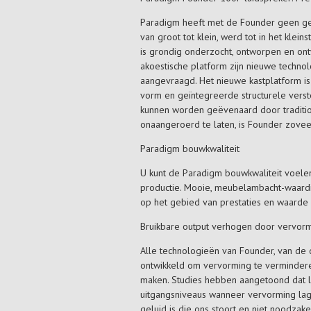
Paradigm heeft met de Founder geen ge
van groot tot klein, werd tot in het kle
is grondig onderzocht, ontworpen en ontw
akoestische platform zijn nieuwe techno
aangevraagd. Het nieuwe kastplatform is
vorm en geïntegreerde structurele verste
kunnen worden geëvenaard door traditi
onaangeroerd te laten, is Founder zove
Paradigm bouwkwaliteit
U kunt de Paradigm bouwkwaliteit voelen
productie. Mooie, meubelambacht-waard
op het gebied van prestaties en waarde
Bruikbare output verhogen door vervor
Alle technologieën van Founder, van de dr
ontwikkeld om vervorming te vermindere
maken. Studies hebben aangetoond dat lu
uitgangsniveaus wanneer vervorming lager 
geluid is die ons stoort en niet noodzak