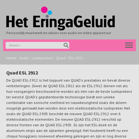
Persoonlijk maatwerk en advies voor audio en video apparatuur
Home
-
Audio
-
Luidsprekers
-
Quad
-
ESL 2912
Quad ESL 2912
De QUAD ESL-2912 is het toppunt van QUAD's prestaties en bevat diverse
verbeteringen. Zowel de QUAD ESL-2812 als de ESL-2912 dienen net als
hun voorgangers beschouwd te worden als één van de beste luidsprekers
ter wereld. QUAD's gepatenteerde technologie biedt een unieke
combinatie van sonische snelheid en nauwkeurigheid zoals die alleen
mogelijk gemaakt kan worden door een elektrostatische luidspreker. Net
zoals de QUAD ESL-2905 beschikt de nieuwe QUAD ESL-2912 over 6
elektrostatische elementen. De nieuwe QUAD ESL-2912 verschilt op
diverse fronten van de QUAD ESL-2905. Zo zijn het ESL-doek en de
aluminium strips aan de zijkanten gewijzigd. Het houtwerk heeft nu een
chique hoogglans rosewood afwerking gekregen en zijn er nog diverse