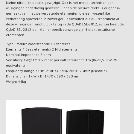
kleine uiterlijke details gewijzigd. Ook is het model technisch aan
wijzigingen onderhevig geweest. Binnen de nieuwe reeks is er gebruik
gemaakt van nieuwe verbeterde elementen die een wezenlijke
verbetering opleveren in zowel geluidskwaliteit als duurzaamheid.Al
deze wijzigingen vindt u ook terug in de QUAD ESL-2812, echter heeft de
QUAD ESL-2812 een kleiner bereik vanwege zijn 4 elektrostatische
elementen.
Type Product Vloerstaande Luidspreker
Elements 4 Bass elements/ 2 Mid elements
Nominal Impedence 8 ohm
Sensitivity 1W@1M 1.5 mbar per volt referred to 1m (86dB/2.83V RMS
equivalent)
Frequency Range 32Hz - 21kHz (-6dB)/ 28Hz - 23kHz (useable)
Dimensions (H x W x D) 1470 x 690 x 380mm
Weight 44kg