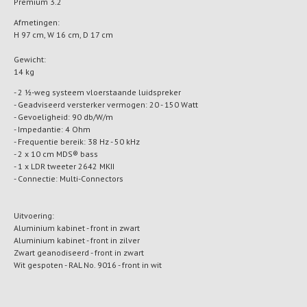
Premium 3.2
Afmetingen:
H 97 cm, W 16 cm, D 17 cm
Gewicht:
14 kg
- 2 1⁄2-weg systeem vloerstaande luidspreker
- Geadviseerd versterker vermogen: 20 - 150 Watt
- Gevoeligheid: 90 db/W/m
- Impedantie: 4 Ohm
- Frequentie bereik: 38 Hz - 50 kHz
- 2 x 10 cm MDS® bass
- 1 x LDR tweeter 2642 MKII
- Connectie: Multi-Connectors
Uitvoering:
Aluminium kabinet - front in zwart
Aluminium kabinet - front in zilver
Zwart geanodiseerd - front in zwart
Wit gespoten - RAL No. 9016 - front in wit