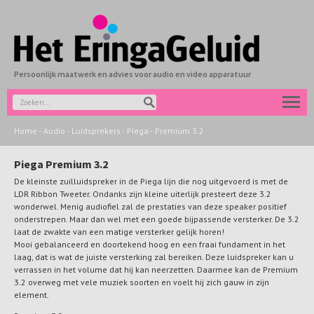
Persoonlijk maatwerk en advies voor audio en video apparatuur
Home
-
Audio
-
Luidsprekers
-
Piega
-
Premium 3.2
Piega Premium 3.2
De kleinste zuilluidspreker in de Piega lijn die nog uitgevoerd is met de
LDR Ribbon Tweeter. Ondanks zijn kleine uiterlijk presteert deze 3.2
wonderwel. Menig audiofiel zal de prestaties van deze speaker positief
onderstrepen. Maar dan wel met een goede bijpassende versterker. De 3.2
laat de zwakte van een matige versterker gelijk horen!
Mooi gebalanceerd en doortekend hoog en een fraai fundament in het
laag, dat is wat de juiste versterking zal bereiken. Deze luidspreker kan u
verrassen in het volume dat hij kan neerzetten. Daarmee kan de Premium
3.2 overweg met vele muziek soorten en voelt hij zich gauw in zijn
element.