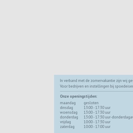
In verband met de zomervakantie zijn wij ges
Voor bedrijven en instellingen bij spoedeis
Onze openingstijden:
maandag
gesloten
dinsdag
13:00 - 17:30 uur
woensdag
13:00 - 17:30 uur
donderdag
13:00 - 17:30 uur-donderdaga
vrijdag
10:00 - 17:30 uur
zaterdag
10:00 - 17:00 uur