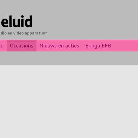
udio en video apparatuur
ld
Occasions
Nieuws en acties
Eringa EFB