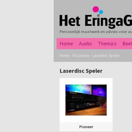
Persoonlijk maatwerk en advies voor a
Home
Audio
Thema's
Bee
Home
-
Occasions
-
Laserdisc Speler
Laserdisc Speler
Pioneer