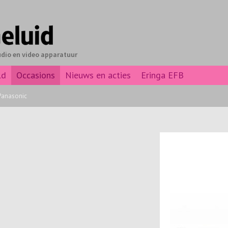
udio en video apparatuur
ld
Occasions
Nieuws en acties
Eringa EFB
Panasonic