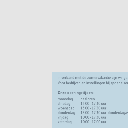
In verband met de zomervakantie zijn wij ges
Voor bedrijven en instellingen bij spoedeis
Onze openingstijden:
maandag
gesloten
dinsdag
13:00 - 17:30 uur
woensdag
13:00 - 17:30 uur
donderdag
13:00 - 17:30 uur-donderdaga
vrijdag
10:00 - 17:30 uur
zaterdag
10:00 - 17:00 uur