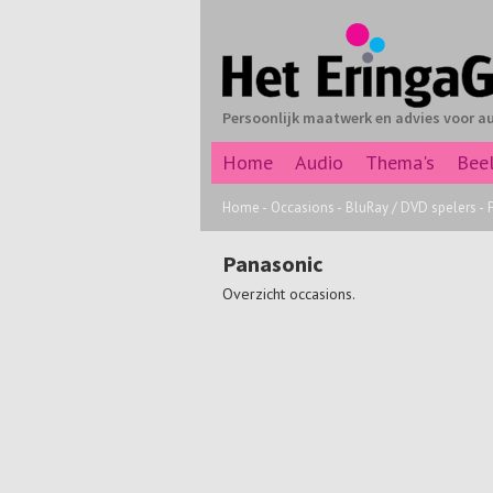
Persoonlijk maatwerk en advies voor a
Home
Audio
Thema's
Bee
Home
-
Occasions
-
BluRay / DVD spelers
-
Panasonic
Overzicht occasions.